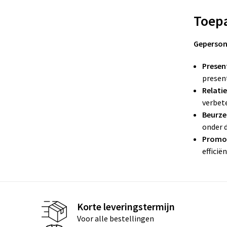
Toepa
Gepersona
Presen
presen
Relati
verbet
Beurze
onder 
Promot
effici
Korte leveringstermijn
Voor alle bestellingen