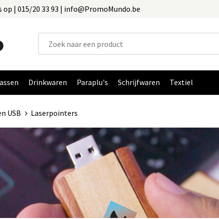
 op | 015/20 33 93 | info@PromoMundo.be
assen
Drinkwaren
Paraplu's
Schrijfwaren
Textiel
en USB
Laserpointers