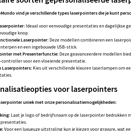
Mundo vind je verschillende types laserpointers die je kunt pers
Laserpointer:
Ideaal voor eenvoudige presentaties en dagelijkse ge
nvoudige knop.
unctionele Laserpointer:
Deze modellen combineren een laserpoin
interpen en een ingebouwde USB-stick.
ointer met Presenterfunctie:
Deze geavanceerdere modellen biede
-controller voor een vloeiende presentatie.
n Laserpointers:
Kies uit verschillende kleuren laserlampen om een
taties.
nalisatieopties voor laserpointers
aserpointer uniek met onze personalisatiemogelijkheden:
king:
Laat je logo of bedrijfsnaam op de laserpointer bedrukken me
 presentaties.
e:
Voor een luxueuze uitstraling kun je kiezen voor gravure, wat ee