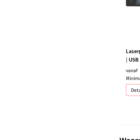
Laser
| USB
vanaf
Minima
Deta