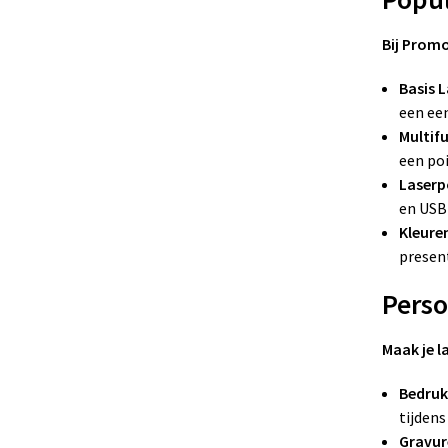
Bij Promo
Basis 
een ee
Multif
een po
Laserp
en USB
Kleure
presen
Perso
Maak je l
Bedruk
tijdens
Gravur