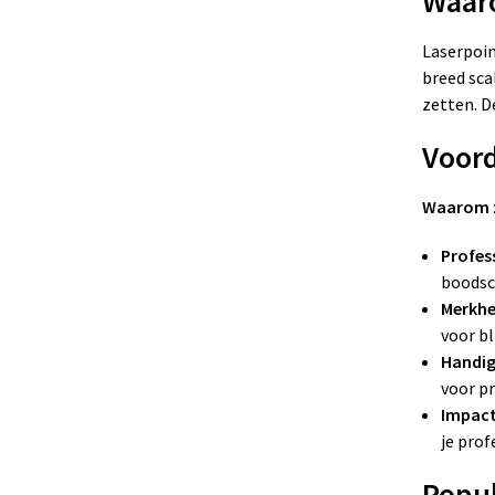
Waaro
Laserpoin
breed sca
zetten. D
Voord
Waarom zo
Profes
boodsch
Merkhe
voor b
Handig
voor p
Impact
je prof
Popul