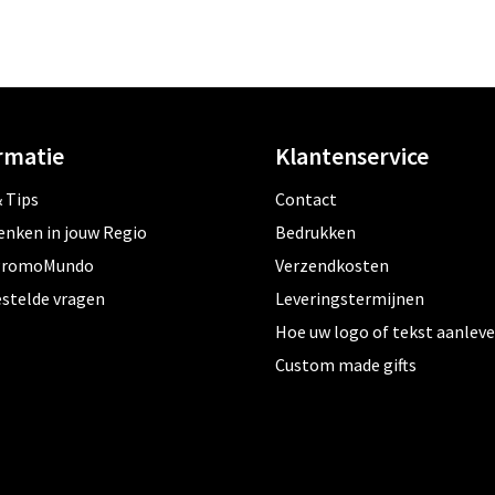
rmatie
Klantenservice
 Tips
Contact
enken in jouw Regio
Bedrukken
PromoMundo
Verzendkosten
estelde vragen
Leveringstermijnen
Hoe uw logo of tekst aanlev
Custom made gifts