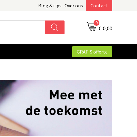
Blog & tips
Over ons
Contact
0
€ 0,00
GRATIS offerte