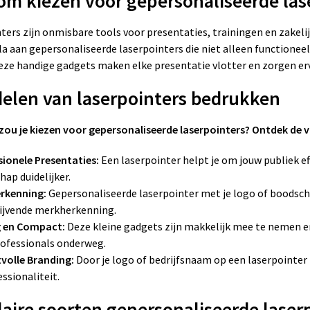
m kiezen voor gepersonaliseerde las
ters zijn onmisbare tools voor presentaties, trainingen en zakel
la aan gepersonaliseerde laserpointers die niet alleen functioneel
eze handige gadgets maken elke presentatie vlotter en zorgen e
elen van laserpointers bedrukken
u je kiezen voor gepersonaliseerde laserpointers? Ontdek de 
sionele Presentaties:
Een laserpointer helpt je om jouw publiek ef
ap duidelijker.
rkenning:
Gepersonaliseerde laserpointer met je logo of boodscha
lijvende merkherkenning.
 en Compact:
Deze kleine gadgets zijn makkelijk mee te nemen en 
rofessionals onderweg.
volle Branding:
Door je logo of bedrijfsnaam op een laserpointer 
essionaliteit.
aire soorten gepersonaliseerde laser