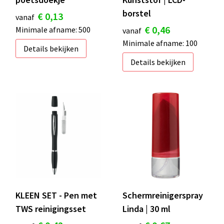
S
borstel
€ 0,13
vanaf
€ 0,46
Minimale afname: 500
St
vanaf
Minimale afname: 100
Details bekijken
Te
Details bekijken
V
KLEEN SET - Pen met
Schermreinigerspray
TWS reinigingsset
Linda | 30 ml