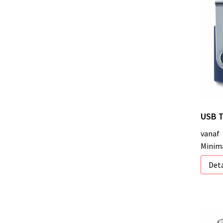
USB T
vanaf
Minima
Deta