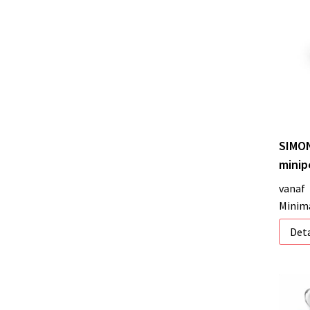
SIMON
minip
vanaf
Minima
Deta