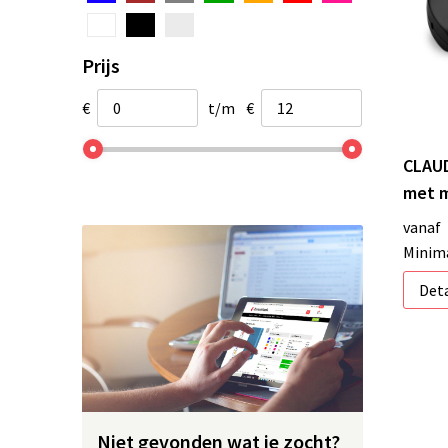
Prijs
€
t/m
€
CLAUD
met m
vanaf
Minima
Deta
Niet gevonden wat je zocht?