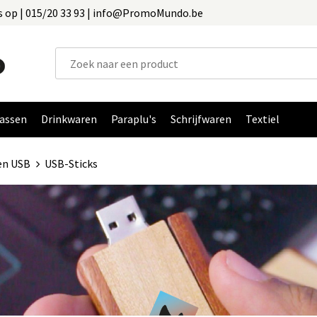
 op | 015/20 33 93 | info@PromoMundo.be
assen
Drinkwaren
Paraplu's
Schrijfwaren
Textiel
en USB
USB-Sticks