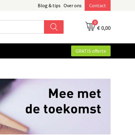
Blog & tips
Over ons
Contact
0
€ 0,00
GRATIS offerte