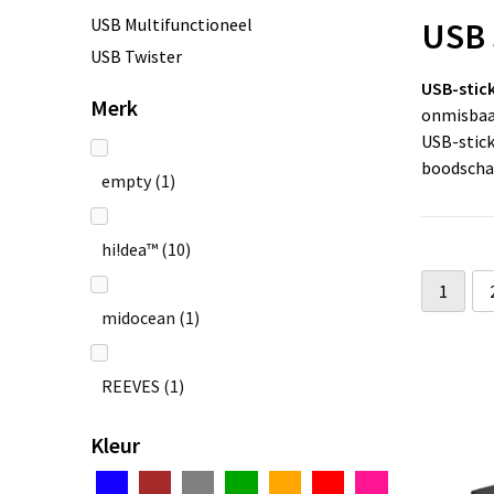
USB Multifunctioneel
USB 
USB Twister
USB-stic
Merk
onmisbaa
USB-stick
boodschap
empty
(1)
hi!dea™
(10)
1
midocean
(1)
REEVES
(1)
Kleur