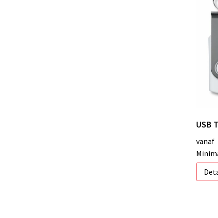
USB T
vanaf
Minima
Deta