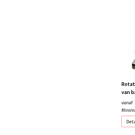
Rotat
van 
vanaf
Minima
Deta