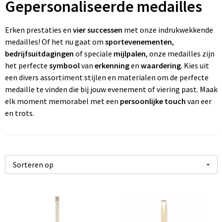
Gepersonaliseerde medailles
Wonen
Thuiswerken
R
P
Pe
Ve
Fl
Erken prestaties en
vier successen
met onze indrukwekkende
Ve
P
P
Fr
medailles! Of het nu gaat om
sportevenementen
,
bedrijfsuitdagingen
of speciale
mijlpalen
, onze medailles zijn
W
St
R
Gi
het perfecte
symbool
van
erkenning
en
waardering
. Kies uit
een divers assortiment stijlen en materialen om de perfecte
Zo
Z
Re
Jo
medaille te vinden die bij jouw evenement of viering past. Maak
elk moment memorabel met een
persoonlijke touch
van eer
Z
Re
K
en trots.
Zo
Re
M
Re
Na
To
Pa
R