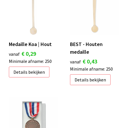
S
St
Te
Medaille Koa | Hout
BEST - Houten
V
medaille
€ 0,29
vanaf
€ 0,43
Minimale afname: 250
vanaf
Minimale afname: 250
Details bekijken
Details bekijken