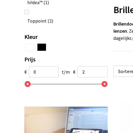
hi!dea™
(1)
Bril
Toppoint
(2)
Brillendo
lenzen
. Z
Kleur
dagelijks
Prijs
€
t/m
€