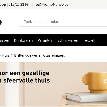
 op | 015/20 33 93 | info@PromoMundo.be
assen
Drinkwaren
Paraplu's
Schrijfwaren
Textiel
Huis
Brillendoekjes en Glasreinigers