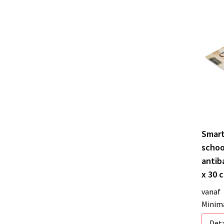
Smar
scho
antib
x 30 
vanaf
Minima
Deta