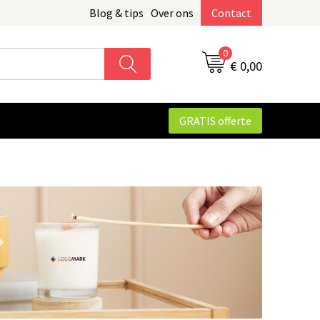
Blog & tips
Over ons
Contact
0
€ 0,00
GRATIS offerte