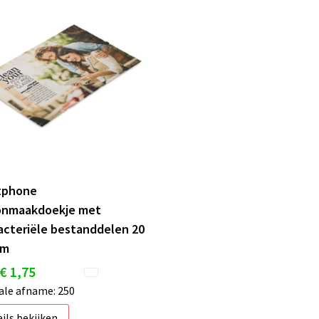
tphone
onmaakdoekje met
acteriële bestanddelen 20
cm
€ 1,75
le afname: 250
ils bekijken