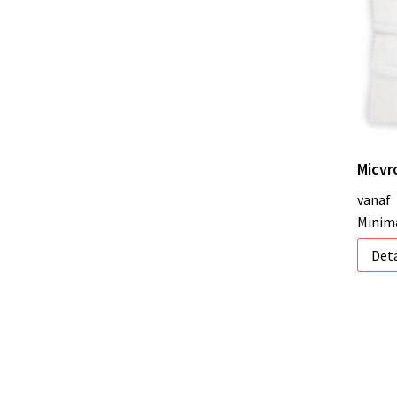
Micvr
vanaf
Minima
Deta