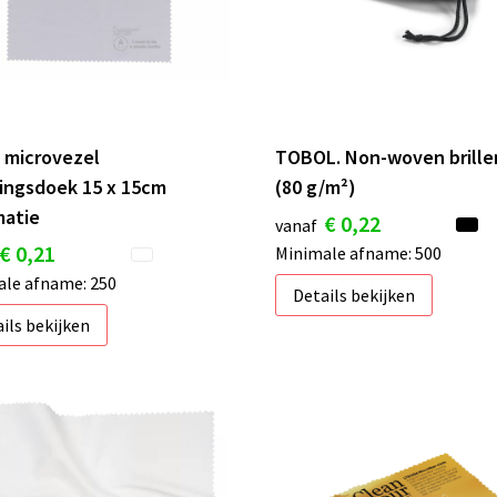
 microvezel
TOBOL. Non-woven brille
gingsdoek 15 x 15cm
(80 g/m²)
matie
€ 0,22
vanaf
€ 0,21
Minimale afname: 500
le afname: 250
Details bekijken
ils bekijken