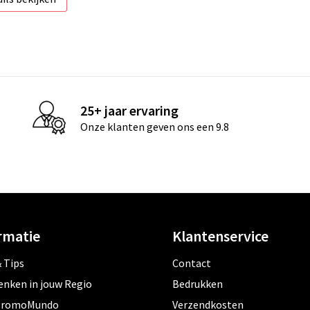
25+ jaar ervaring
Onze klanten geven ons een 9.8
rmatie
Klantenservice
 Tips
Contact
enken in jouw Regio
Bedrukken
PromoMundo
Verzendkosten