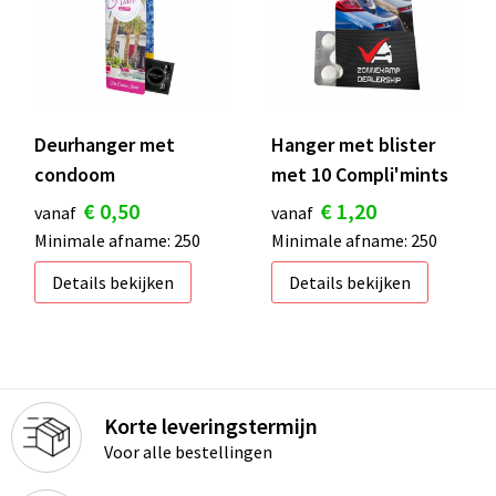
S
St
Te
Deurhanger met
Hanger met blister
condoom
met 10 Compli'mints
V
€ 0,50
€ 1,20
vanaf
vanaf
Minimale afname: 250
Minimale afname: 250
Details bekijken
Details bekijken
Korte leveringstermijn
Voor alle bestellingen