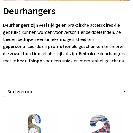
Wonen
Thuiswerken
R
P
Pe
Ve
Fl
Deurhangers
Ve
P
P
Fr
Deurhangers
zijn veelzijdige en praktische accessoires die
gebruikt kunnen worden voor verschillende doeleinden. Ze
W
St
R
Gi
bieden bedrijven een unieke mogelijkheid om
gepersonaliseerde
en
promotionele geschenken
te creëren
Zo
Z
Re
Jo
die zowel functioneel als stijlvol zijn.
Bedruk
de deurhangers
met je
bedrijfslogo
voor een uniek en memorabel geschenk.
Z
Re
K
Zo
Re
M
Re
Na
To
Pa
R