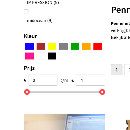
IMPRESSION
(5)
Penn
midocean
(9)
Pennenet
verkrijgb
Kleur
Bekijk al
Prijs
1
€
t/m
€