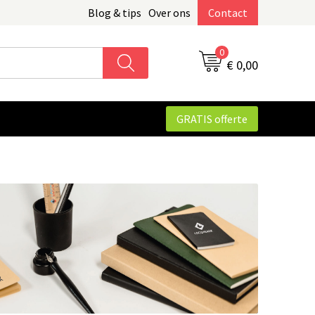
Blog & tips
Over ons
Contact
0
€ 0,00
GRATIS offerte