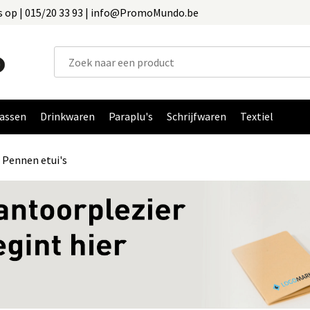
 op | 015/20 33 93 | info@PromoMundo.be
assen
Drinkwaren
Paraplu's
Schrijfwaren
Textiel
Pennen etui's