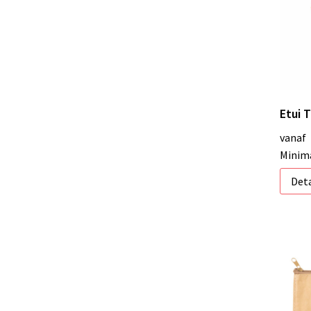
Etui T
vanaf
Minima
Deta