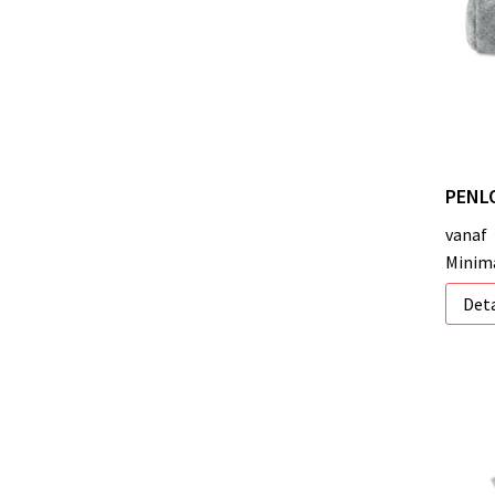
PENLO
vanaf
Minima
Deta