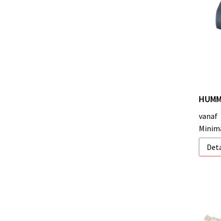
HUMMI
vanaf
Minima
Deta