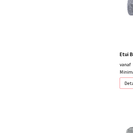
Etui 
vanaf
Minima
Deta