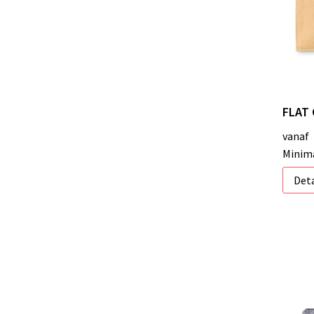
FLAT 
vanaf
Minima
Deta