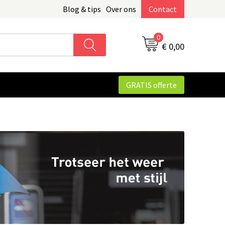
Blog & tips
Over ons
Contact
0
€ 0,00
GRATIS offerte