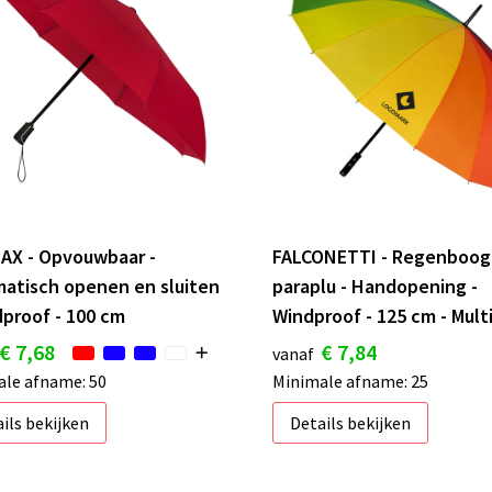
AX - Opvouwbaar -
FALCONETTI - Regenboog
atisch openen en sluiten
paraplu - Handopening -
dproof - 100 cm
Windproof - 125 cm - Multi
€ 7,68
€ 7,84
vanaf
le afname: 50
Minimale afname: 25
ils bekijken
Details bekijken