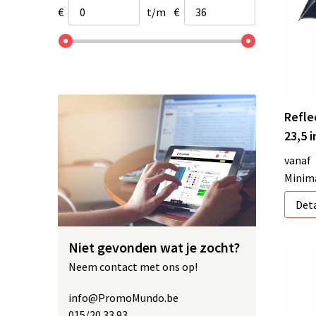
€
t/m
€
XD Collection
(3)
Refle
23,5 
vanaf
Minima
Deta
Niet gevonden wat je zocht?
Neem contact met ons op!
info@PromoMundo.be
015/20 33 93