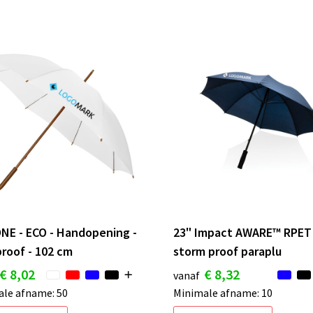
NE - ECO - Handopening -
23" Impact AWARE™ RPET
roof - 102 cm
storm proof paraplu
€ 8,02
€ 8,32
vanaf
le afname: 50
Minimale afname: 10