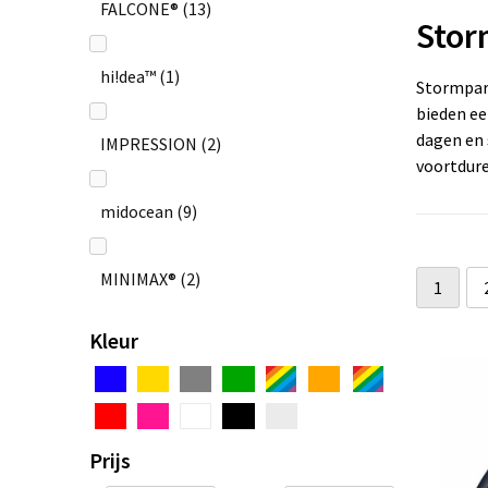
FALCONE®
(13)
Stor
hi!dea™
(1)
Stormpara
bieden ee
dagen en 
IMPRESSION
(2)
voortdur
midocean
(9)
MINIMAX®
(2)
1
Kleur
Nordic Drift
(1)
STORMaxi®
(3)
Prijs
Swiss Peak
(2)