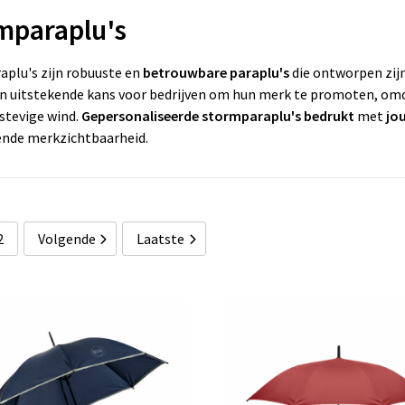
mparaplu's
plu's zijn robuuste en
betrouwbare paraplu's
die ontworpen zij
n uitstekende kans voor bedrijven om hun merk te promoten, omda
stevige wind.
Gepersonaliseerde stormparaplu's
bedrukt
met
jo
ende merkzichtbaarheid.
2
Volgende
Laatste