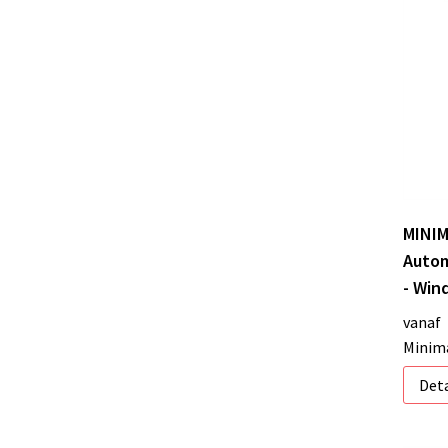
MINIM
Autom
- Win
vanaf
Minima
Deta