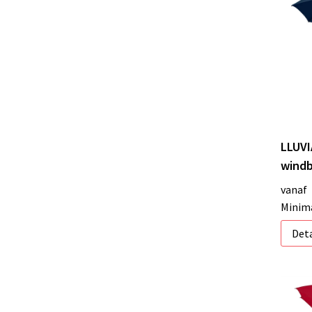
LLUVI
windb
vanaf
Minima
Deta