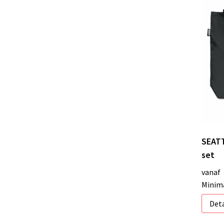
SEATT
set
vanaf
Minima
Deta