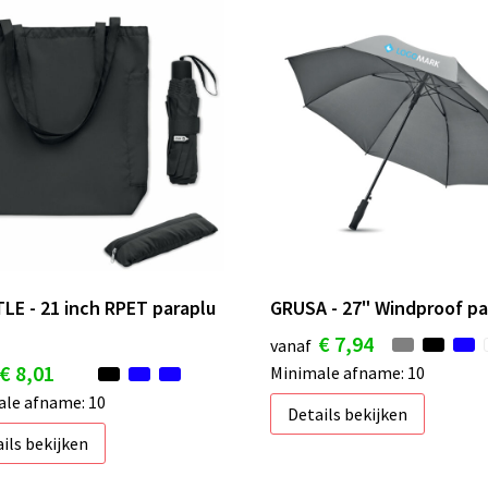
LE - 21 inch RPET paraplu
GRUSA - 27" Windproof pa
€ 7,94
vanaf
€ 8,01
Minimale afname: 10
le afname: 10
Details bekijken
ils bekijken