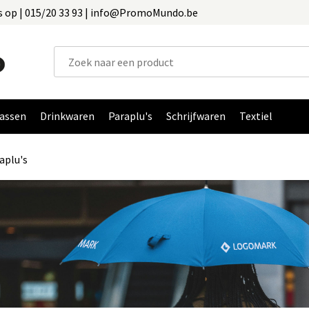
 op | 015/20 33 93 | info@PromoMundo.be
assen
Drinkwaren
Paraplu's
Schrijfwaren
Textiel
aplu's