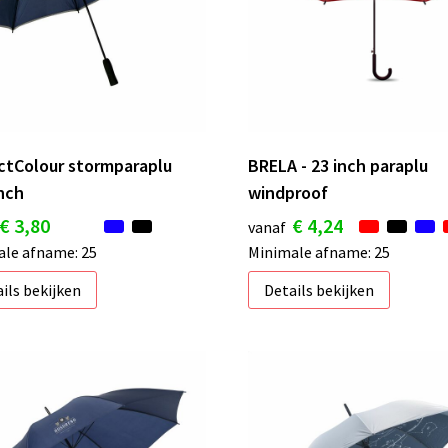
ctColour stormparaplu
BRELA - 23 inch paraplu
inch
windproof
€ 3,80
€ 4,24
vanaf
le afname: 25
Minimale afname: 25
ils bekijken
Details bekijken