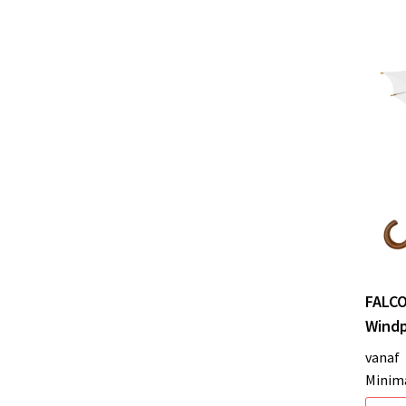
FALCO
Windp
vanaf
Minima