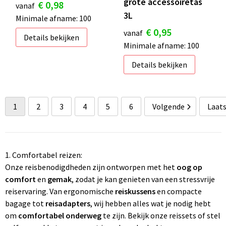
grote accessoiretas
€ 0,98
vanaf
3L
Minimale afname: 100
€ 0,95
vanaf
Details bekijken
Minimale afname: 100
Details bekijken
1
2
3
4
5
6
Volgende
Laat
1. Comfortabel reizen:
Onze reisbenodigdheden zijn ontworpen met het
oog op
comfort
en
gemak
, zodat je kan genieten van een stressvrije
reiservaring. Van ergonomische
reiskussens
en compacte
bagage tot
reisadapters
, wij hebben alles wat je nodig hebt
om
comfortabel onderweg
te zijn. Bekijk onze reissets of stel