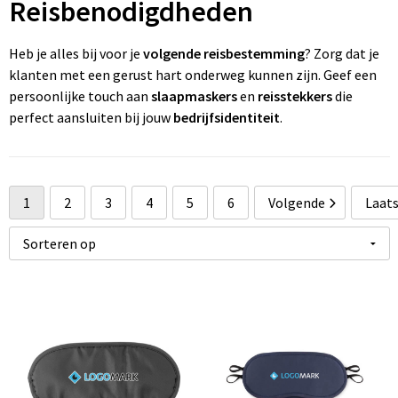
Reisbenodigdheden
Wonen
Thuiswerken
R
P
Pe
Ve
Fl
Heb je alles bij voor je
volgende reisbestemming
? Zorg dat je
Ve
P
P
Fr
klanten met een gerust hart onderweg kunnen zijn. Geef een
persoonlijke touch aan
slaapmaskers
en
reisstekkers
die
W
St
R
Gi
perfect aansluiten bij jouw
bedrijfsidentiteit
.
Zo
Z
Re
Jo
Z
Re
K
1
2
3
4
5
6
Volgende
Laat
Zo
Re
M
Re
Na
To
Pa
R