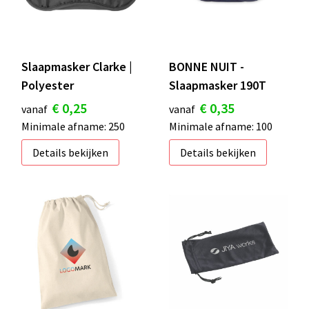
S
St
Slaapmasker Clarke |
BONNE NUIT -
Te
Polyester
Slaapmasker 190T
€ 0,25
€ 0,35
V
vanaf
vanaf
Minimale afname: 250
Minimale afname: 100
Details bekijken
Details bekijken