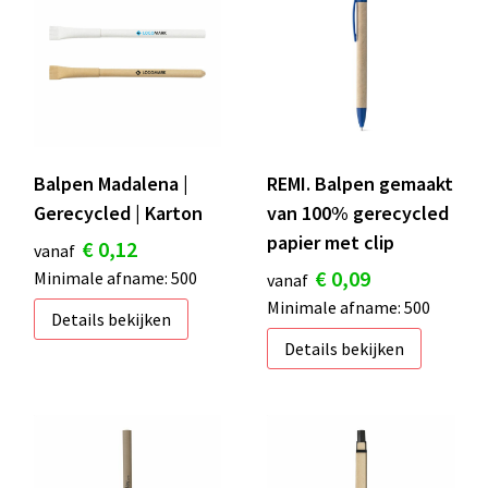
S
St
Te
V
Balpen Madalena |
REMI. Balpen gemaakt
Gerecycled | Karton
van 100% gerecycled
papier met clip
€ 0,12
vanaf
€ 0,09
Minimale afname: 500
vanaf
Minimale afname: 500
Details bekijken
Details bekijken