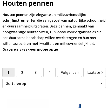
Houten pennen
Wonen
Thuiswerken
R
P
Pe
Ve
Fl
Houten pennen
zijn elegante en
milieuvriendelijke
Ve
P
P
Fr
schrijfinstrumenten
die een gevoel van natuurlijke schoonheid
en duurzaamheid uitstralen. Deze pennen, gemaakt van
W
St
R
Gi
hoogwaardige houtsoorten, zijn ideaal voor organisaties die
een duurzame boodschap willen overbrengen en hun merk
Zo
Z
Re
Jo
willen associëren met kwaliteit en milieuvriendelijkheid.
Graveren
is vaak een
mooie optie
.
Z
Re
K
Zo
Re
M
1
2
3
4
Volgende
Laatste
Re
Na
To
Pa
R