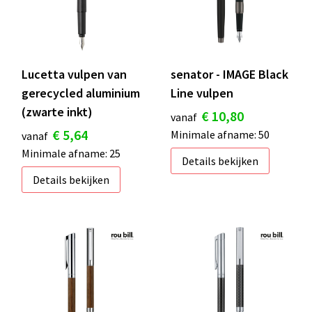
S
St
Lucetta vulpen van
senator - IMAGE Black
Te
gerecycled aluminium
Line vulpen
V
(zwarte inkt)
€ 10,80
vanaf
€ 5,64
Minimale afname: 50
vanaf
Minimale afname: 25
Details bekijken
Details bekijken