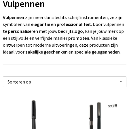
Vulpennen
Wonen
Thuiswerken
R
P
Pe
Ve
Fl
Vulpennen
zijn meer dan slechts schrijfinstrumenten; ze zijn
Ve
P
P
Fr
symbolen van
elegantie
en
professionaliteit
. Door vulpennen
te
personaliseren
met jouw
bedrijfslogo
, kan je jouw merk op
W
St
R
Gi
een stijlvolle en verfijnde manier
promoten
. Van klassieke
ontwerpen tot moderne uitvoeringen, deze producten zijn
Zo
Z
Re
Jo
ideaal voor
zakelijke geschenken
en
speciale gelegenheden
.
Z
Re
K
Zo
Re
M
Re
Na
To
Pa
R