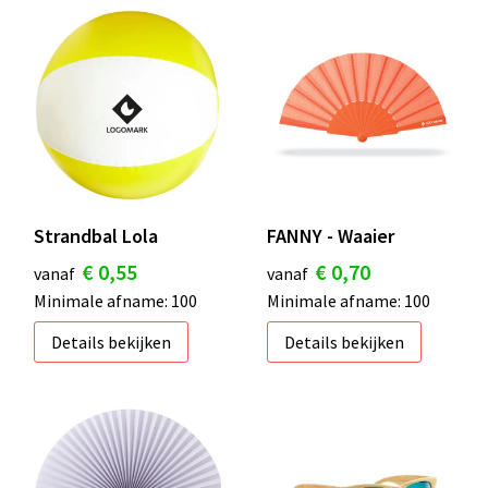
S
St
Te
V
Strandbal Lola
FANNY - Waaier
€ 0,55
€ 0,70
vanaf
vanaf
Minimale afname: 100
Minimale afname: 100
Details bekijken
Details bekijken