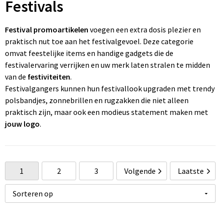
Festivals
Wonen
Thuiswerken
R
P
Pe
Ve
Fl
Festival promoartikelen
voegen een extra dosis plezier en
Ve
P
P
Fr
praktisch nut toe aan het festivalgevoel. Deze categorie
omvat feestelijke items en handige gadgets die de
W
St
R
Gi
festivalervaring verrijken en uw merk laten stralen te midden
van de
festiviteiten
.
Zo
Z
Re
Jo
Festivalgangers kunnen hun festivallook upgraden met trendy
polsbandjes, zonnebrillen en rugzakken die niet alleen
Z
Re
K
praktisch zijn, maar ook een modieus statement maken met
jouw logo
.
Zo
Re
M
Re
Na
1
2
3
Volgende
Laatste
To
Pa
R