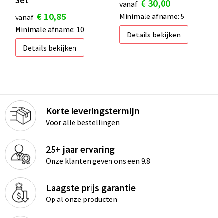
Set
€ 30,00
vanaf
S
€ 10,85
Minimale afname: 5
vanaf
St
Minimale afname: 10
Details bekijken
Details bekijken
Te
V
Korte leveringstermijn
Voor alle bestellingen
25+ jaar ervaring
Onze klanten geven ons een 9.8
Laagste prijs garantie
Op al onze producten