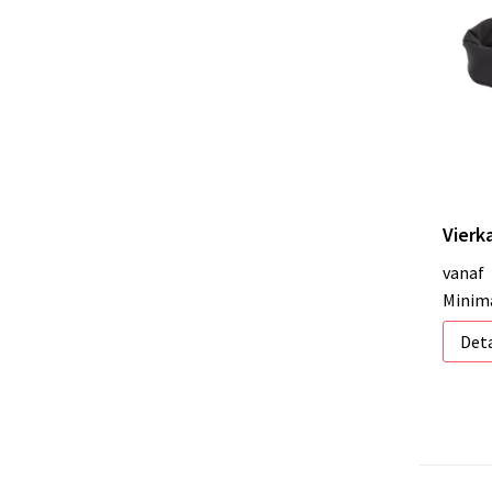
Vierk
vanaf
Minima
Deta