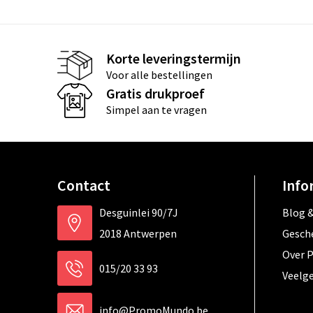
Korte leveringstermijn
Voor alle bestellingen
Gratis drukproef
Simpel aan te vragen
Contact
Info
Desguinlei 90/7J
Blog &
2018 Antwerpen
Gesch
Over 
015/20 33 93
Veelg
info@PromoMundo.be