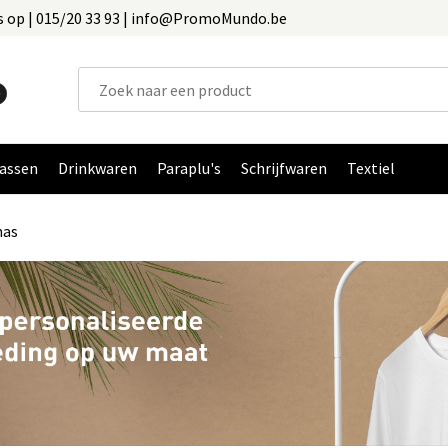
 op | 015/20 33 93 | info@PromoMundo.be
assen
Drinkwaren
Paraplu's
Schrijfwaren
Textiel
nas