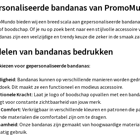
rsonaliseerde bandanas van PromoM
Mundo bieden wij een breed scala aan gepersonaliseerde bandanas
f boodschap. Of je nu op zoek bent naar een stijlvolle accessoire
anas zijn een veelzijdige en trendy keuze die zeker in de smaak zal
delen van bandanas bedrukken
iezen voor gepersonaliseerde bandanas:
digheid:
Bandanas kunnen op verschillende manieren worden gedrag
doek. Dit maakt ze een functioneel en modieus accessoire.
ionele Kracht:
Laat je logo of boodschap opvallen met een band
rgt voor constante zichtbaarheid van jouw merk.
n Comfort:
Verkrijgbaar in verschillende kleuren en patronen die p
de materialen die comfortabel zijn om te dragen.
aamheid:
Onze bandanas zijn gemaakt van hoogwaardige materiale
atig gebruik.