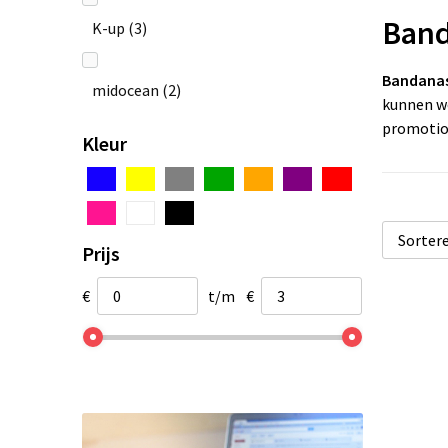
Ban
K-up
(3)
Bandana
midocean
(2)
kunnen w
promotio
Kleur
Prijs
€
t/m
€