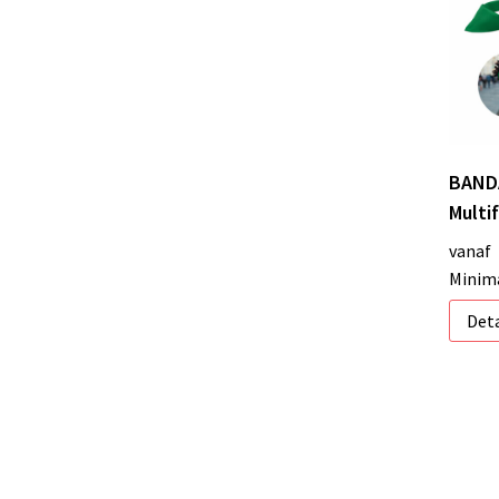
BAND
Multi
vanaf
Minima
Deta