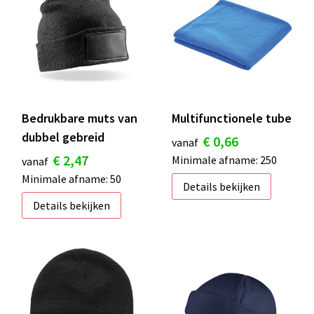
S
St
Te
V
Bedrukbare muts van
Multifunctionele tube
dubbel gebreid
€ 0,66
vanaf
€ 2,47
Minimale afname: 250
vanaf
Minimale afname: 50
Details bekijken
Details bekijken