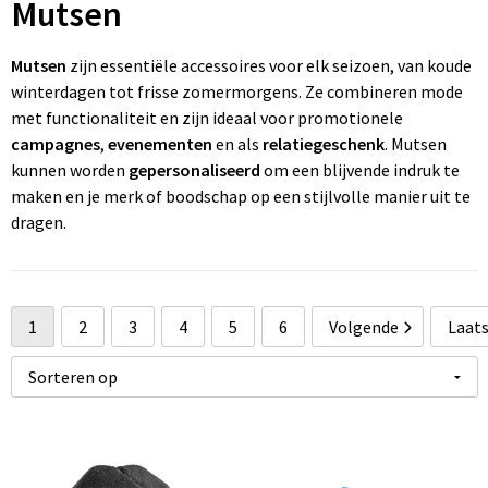
Mutsen
Wonen
Thuiswerken
R
P
Pe
Ve
Fl
Mutsen
zijn essentiële accessoires voor elk seizoen, van koude
Ve
P
P
Fr
winterdagen tot frisse zomermorgens. Ze combineren mode
met functionaliteit en zijn ideaal voor promotionele
W
St
R
Gi
campagnes
,
evenementen
en als
relatiegeschenk
. Mutsen
kunnen worden
gepersonaliseerd
om een blijvende indruk te
Zo
Z
Re
Jo
maken en je merk of boodschap op een stijlvolle manier uit te
dragen.
Z
Re
K
Zo
Re
M
1
2
3
4
5
6
Volgende
Laat
Re
Na
To
Pa
R